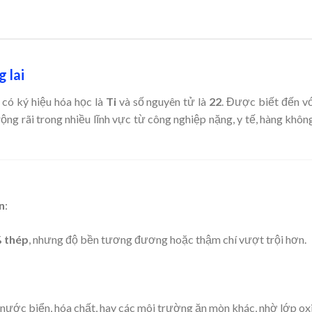
 lai
 có ký hiệu hóa học là
Ti
và số nguyên tử là
22
. Được biết đến v
rộng rãi trong nhiều lĩnh vực từ công nghiệp nặng, y tế, hàng khô
n
:
 thép
, nhưng độ bền tương đương hoặc thậm chí vượt trội hơn.
g nước biển, hóa chất, hay các môi trường ăn mòn khác, nhờ lớp oxi