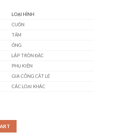
LOẠI HÌNH
CUỘN
TẤM
ỐNG
LÁP TRÒN ĐẶC
PHỤ KIỆN
GIA CÔNG CẮT LẺ
CÁC LOẠI KHÁC
3000)mm quantity
CART