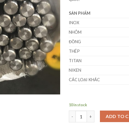
SẢN PHẨM
INOX
NHÔM
ĐỒNG
THÉP
TITAN
NIKEN
CÁC LOẠI KHÁC
10 in stock
Láp Titan Tròn Đặc Phi (11 x 
ADD TO 