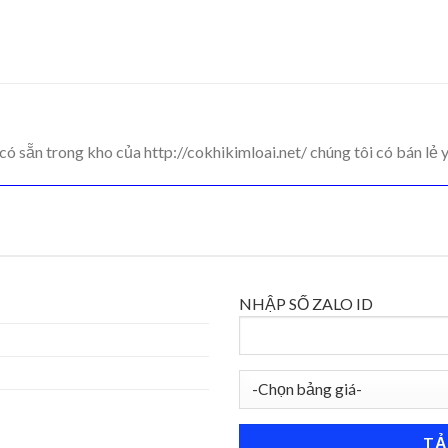
ó sẵn trong kho của http://cokhikimloai.net/ chúng tôi có bán lẻ y
NHẬP SỐ ZALO ID