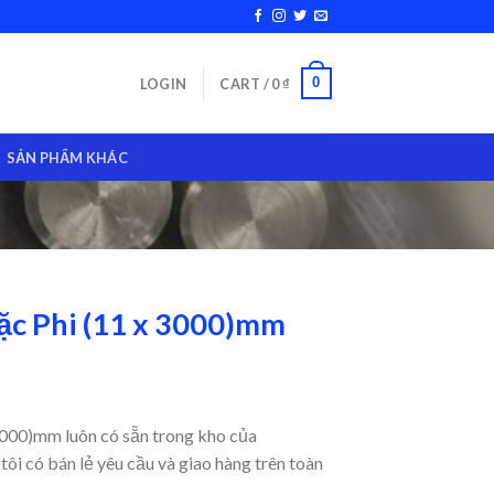
0
LOGIN
CART /
0
₫
SẢN PHẨM KHÁC
ặc Phi (11 x 3000)mm
3000)mm luôn có sẵn trong kho của
tôi có bán lẻ yêu cầu và giao hàng trên toàn