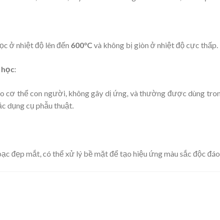
học ở nhiệt độ lên đến
600°C
và không bị giòn ở nhiệt độ cực thấp.
 học
:
ho cơ thể con người, không gây dị ứng, và thường được dùng trong
ặc dụng cụ phẫu thuật.
bạc đẹp mắt, có thể xử lý bề mặt để tạo hiệu ứng màu sắc độc đáo