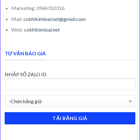
Marketing: 0946310316
Mail:
cokhikimloai.net@gmail.com
Web:
cokhikimloai.net
TƯ VẤN BÁO GIÁ
NHẬP SỐ ZALO ID