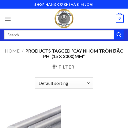
Skip
SHOP HÀNG CƠ KHÍ VÀ KIM LOẠI
to
content
0
Search
for:
HOME
/
PRODUCTS TAGGED “CÂY NHÔM TRÒN ĐẶC
PHI (15 X 3000)MM”
FILTER