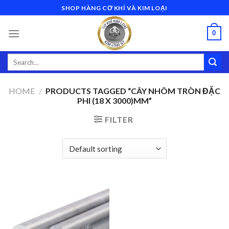
Skip
SHOP HÀNG CƠ KHÍ VÀ KIM LOẠI
to
content
0
Search
for:
HOME
/
PRODUCTS TAGGED “CÂY NHÔM TRÒN ĐẶC
PHI (18 X 3000)MM”
FILTER