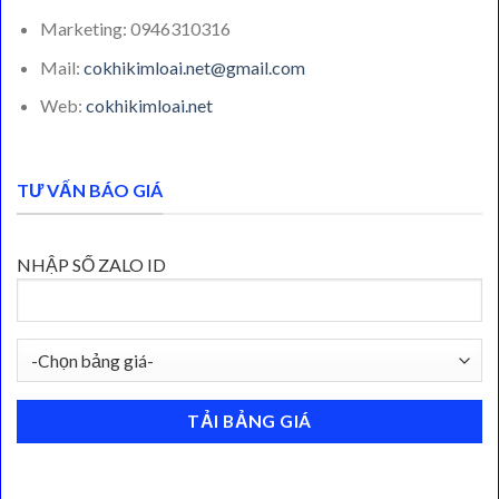
Marketing: 0946310316
Mail:
cokhikimloai.net@gmail.com
Web:
cokhikimloai.net
TƯ VẤN BÁO GIÁ
NHẬP SỐ ZALO ID