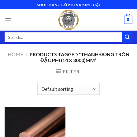
Skip
SHOP HÀNG CƠ KHÍ VÀ KIM LOẠI
to
content
0
Search
for:
HOME
/
PRODUCTS TAGGED “THANH ĐỒNG TRÒN
ĐẶC PHI (14 X 3000)MM”
FILTER