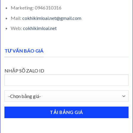
Marketing: 0946310316
Mail:
cokhikimloai.net@gmail.com
Web:
cokhikimloai.net
TƯ VẤN BÁO GIÁ
NHẬP SỐ ZALO ID