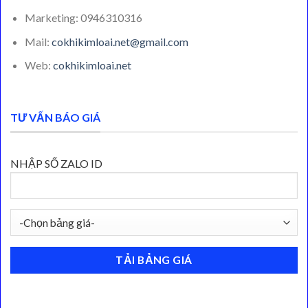
Marketing: 0946310316
Mail:
cokhikimloai.net@gmail.com
Web:
cokhikimloai.net
TƯ VẤN BÁO GIÁ
NHẬP SỐ ZALO ID