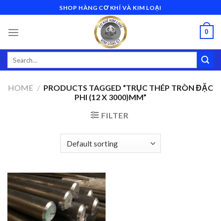
Skip
SHOP HÀNG CƠ KHÍ VÀ KIM LOẠI
to
content
0
Search
for:
HOME
/
PRODUCTS TAGGED “TRỤC THÉP TRÒN ĐẶC
PHI (12 X 3000)MM”
FILTER