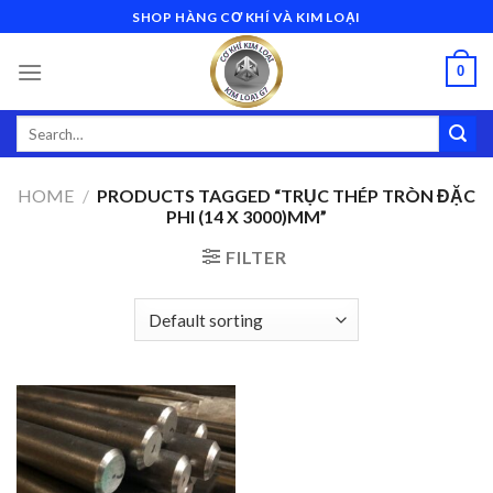
Skip
SHOP HÀNG CƠ KHÍ VÀ KIM LOẠI
to
content
0
Search
for:
HOME
/
PRODUCTS TAGGED “TRỤC THÉP TRÒN ĐẶC
PHI (14 X 3000)MM”
FILTER