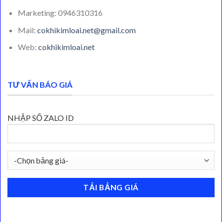
Marketing: 0946310316
Mail:
cokhikimloai.net@gmail.com
Web:
cokhikimloai.net
TƯ VẤN BÁO GIÁ
NHẬP SỐ ZALO ID