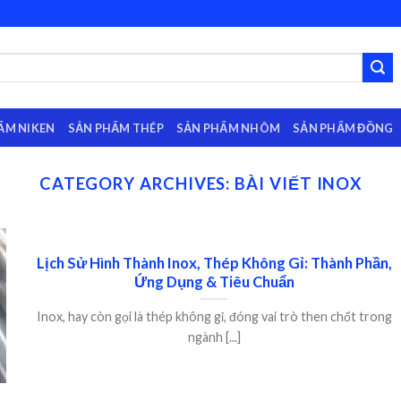
ẨM NIKEN
SẢN PHẨM THÉP
SẢN PHẨM NHÔM
SẢN PHẨM ĐỒNG
CATEGORY ARCHIVES:
BÀI VIẾT INOX
Lịch Sử Hình Thành Inox, Thép Không Gỉ: Thành Phần,
Ứng Dụng & Tiêu Chuẩn
Inox, hay còn gọi là thép không gỉ, đóng vai trò then chốt trong
ngành [...]