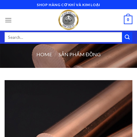
Skip
SHOP HÀNG CƠ KHÍ VÀ KIM LOẠI
to
content
0
Search
for:
HOME
/
SẢN PHẨM ĐỒNG