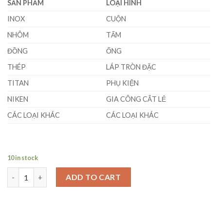
SẢN PHẨM
LOẠI HÌNH
INOX
CUỘN
NHÔM
TẤM
ĐỒNG
ỐNG
THÉP
LÁP TRÒN ĐẶC
TITAN
PHỤ KIỆN
NIKEN
GIA CÔNG CẮT LẺ
CÁC LOẠI KHÁC
CÁC LOẠI KHÁC
10 in stock
Thanh Đồng Tròn Đặc Phi (16 x 3000)mm quantity
ADD TO CART