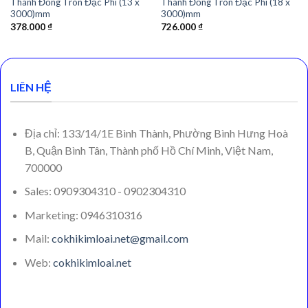
Thanh Đồng Tròn Đặc Phi (13 x
Thanh Đồng Tròn Đặc Phi (18 x
3000)mm
3000)mm
378.000
₫
726.000
₫
LIÊN HỆ
Địa chỉ: 133/14/1E Bình Thành, Phường Bình Hưng Hoà
B, Quận Bình Tân, Thành phố Hồ Chí Minh, Việt Nam,
700000
Sales: 0909304310 - 0902304310
Marketing: 0946310316
Mail:
cokhikimloai.net@gmail.com
Web:
cokhikimloai.net