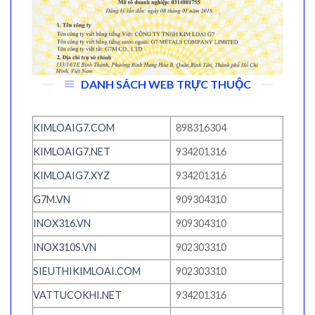
DANH SÁCH WEB TRỰC THUỘC
KIMLOAIG7.COM
898316304
KIMLOAIG7.NET
934201316
KIMLOAIG7.XYZ
934201316
G7M.VN
909304310
INOX316.VN
909304310
INOX310S.VN
902303310
SIEUTHIKIMLOAI.COM
902303310
VATTUCOKHI.NET
934201316