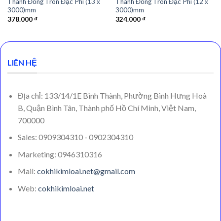
Thanh Đồng Tròn Đặc Phi (13 x
Thanh Đồng Tròn Đặc Phi (12 x
3000)mm
3000)mm
378.000
₫
324.000
₫
LIÊN HỆ
Địa chỉ: 133/14/1E Bình Thành, Phường Bình Hưng Hoà
B, Quận Bình Tân, Thành phố Hồ Chí Minh, Việt Nam,
700000
Sales: 0909304310 - 0902304310
Marketing: 0946310316
Mail:
cokhikimloai.net@gmail.com
Web:
cokhikimloai.net