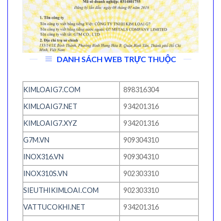
DANH SÁCH WEB TRỰC THUỘC
KIMLOAIG7.COM
898316304
KIMLOAIG7.NET
934201316
KIMLOAIG7.XYZ
934201316
G7M.VN
909304310
INOX316.VN
909304310
INOX310S.VN
902303310
SIEUTHIKIMLOAI.COM
902303310
VATTUCOKHI.NET
934201316