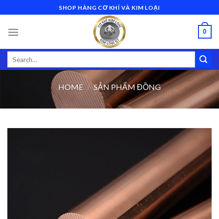
Skip
SHOP HÀNG CƠ KHÍ VÀ KIM LOẠI
to
content
0
Search
for:
HOME
/
SẢN PHẨM ĐỒNG