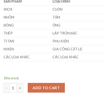
SẢN PHẨM
LOẠI HÌNH
INOX
CUỘN
NHÔM
TẤM
ĐỒNG
ỐNG
THÉP
LÁP TRÒN ĐẶC
TITAN
PHỤ KIỆN
NIKEN
GIA CÔNG CẮT LẺ
CÁC LOẠI KHÁC
CÁC LOẠI KHÁC
10 in stock
Thanh Đồng Tròn Đặc Phi (19 x 3000)mm quantity
ADD TO CART